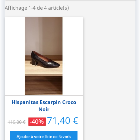
Affichage 1-4 de 4 article(s)
Hispanitas Escarpin Croco
Noir
71,40 €
Prix
Prix
-40%
119,00 €
de
base
Ajouter à votre liste de Favoris