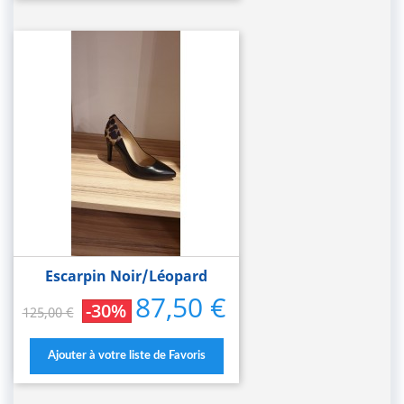
Escarpin Noir/léopard
87,50 €
Prix
Prix
-30%
125,00 €
de
base
Ajouter à votre liste de Favoris