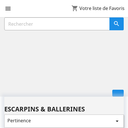
shopping_cart

Votre liste de Favoris

ESCARPINS & BALLERINES
Pertinence
