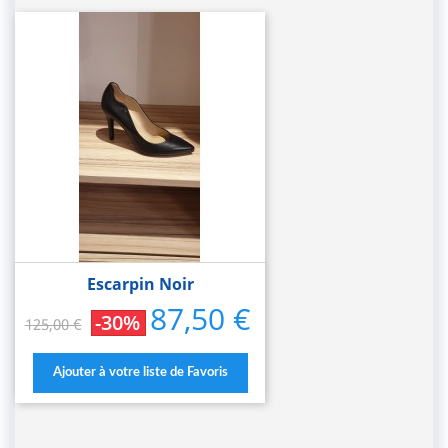
Escarpin Noir
87,50 €
Prix
Prix
-30%
125,00 €
de
base
Ajouter à votre liste de Favoris