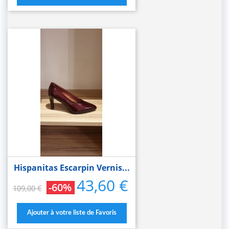
Hispanitas Escarpin Vernis...
43,60 €
Prix
Prix
-60%
109,00 €
de
base
Ajouter à votre liste de Favoris