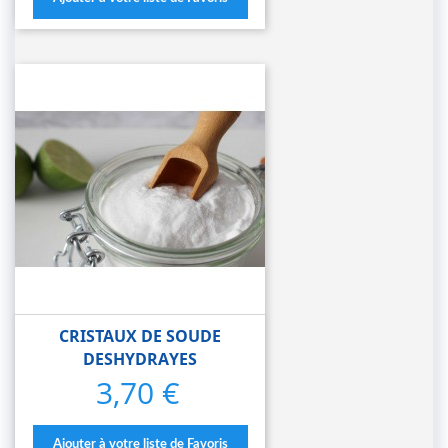
CRISTAUX DE SOUDE
DESHYDRAYES
3,70 €
Prix
Ajouter à votre liste de Favoris