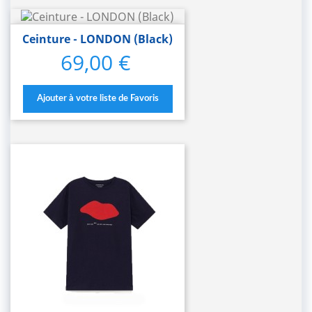
Ceinture - LONDON (Black)
69,00 €
Prix
Ajouter à votre liste de Favoris