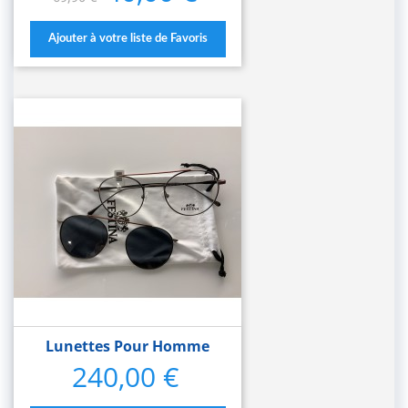
de
base
Ajouter à votre liste de Favoris
Lunettes Pour Homme
240,00 €
Prix