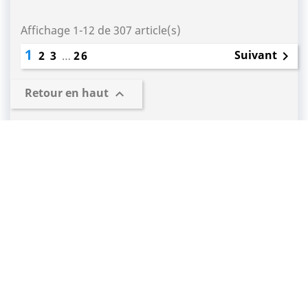
Affichage 1-12 de 307 article(s)
1
Suivant
2
3
…
26

Retour en haut

PRODUITS

SHOP'IN SOIGNIES

INFORMATIONS