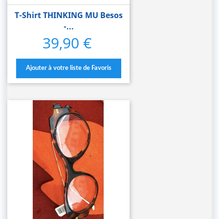
T-Shirt THINKING MU Besos
-...
39,90 €
Prix
Ajouter à votre liste de Favoris