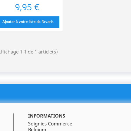
9,95 €
Prix
Ajouter à votre liste de Favoris
ffichage 1-1 de 1 article(s)
INFORMATIONS
Soignies Commerce
Belgium