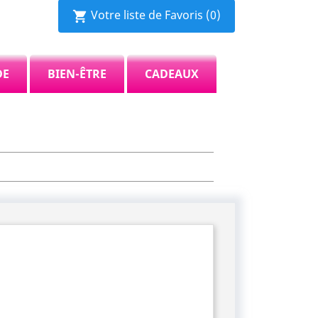
Votre liste de Favoris
(0)
shopping_cart
DE
BIEN-ÊTRE
CADEAUX