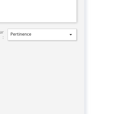
par
Pertinence

: