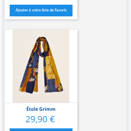
Ajouter à votre liste de Favoris
Étole Grimm
29,90 €
Prix