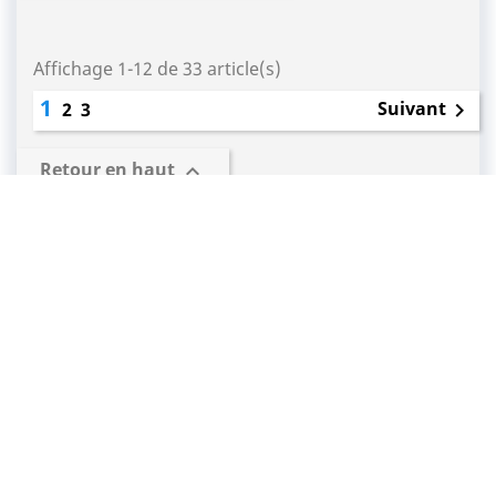
Affichage 1-12 de 33 article(s)
1
Suivant
2
3

Retour en haut

PRODUITS

SHOP'IN SOIGNIES
