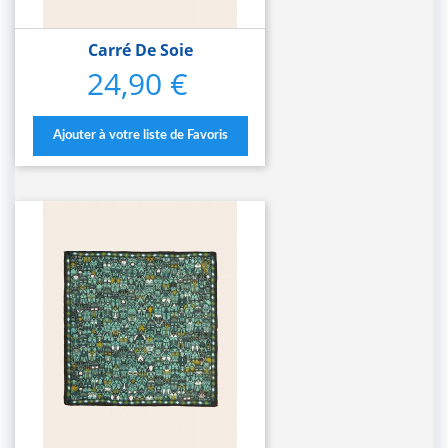
Carré De Soie
24,90 €
Prix
Ajouter à votre liste de Favoris