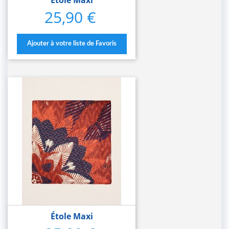
25,90 €
Prix
Ajouter à votre liste de Favoris
Étole Maxi