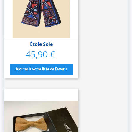
Étole Soie
45,90 €
Prix
Ajouter à votre liste de Favoris