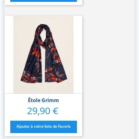
Étole Grimm
29,90 €
Prix
Ajouter à votre liste de Favoris