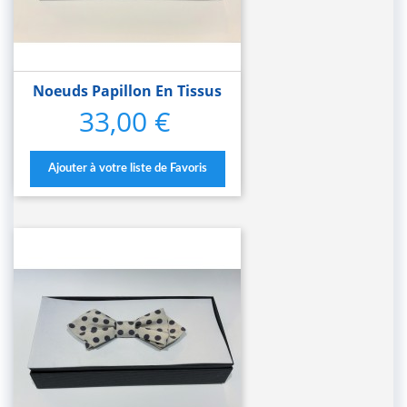
Noeuds Papillon En Tissus
33,00 €
Prix
Ajouter à votre liste de Favoris