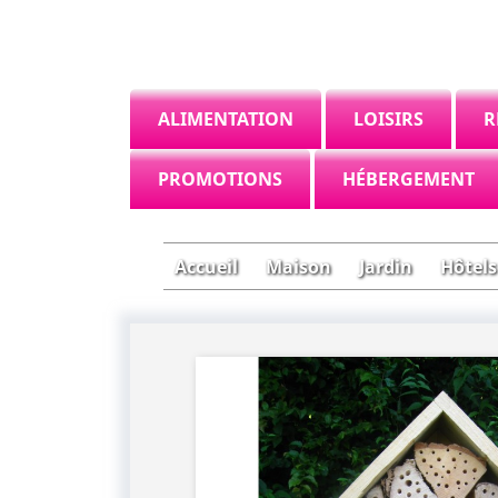
ALIMENTATION
LOISIRS
R
PROMOTIONS
HÉBERGEMENT
Accueil
Maison
Jardin
Hôtels