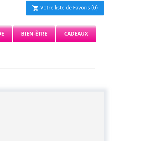
Votre liste de Favoris
(0)
shopping_cart
DE
BIEN-ÊTRE
CADEAUX