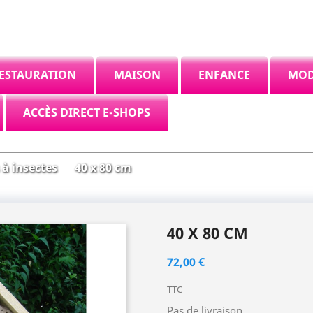
ESTAURATION
MAISON
ENFANCE
MO
ACCÈS DIRECT E-SHOPS
 à insectes
40 x 80 cm
40 X 80 CM
72,00 €
TTC
Pas de livraison